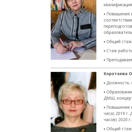
квалификация
▪ Повышение 
соответствии
переподготов
образовательн
▪
Общий стаж:
▪
Стаж работы
▪
Преподаваем
Коротаева 
▪ Должность:
▪ Образовани
ДМШ, концерт
▪ Повышение 
часа) 2019 г
часов) 2020 г.
▪
Общий стаж: