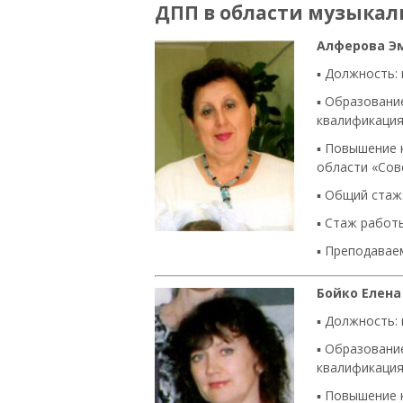
ДПП в области музыкаль
Алферова Э
▪ Должность:
▪ Образовани
квалификация
▪ Повышение 
области «Сов
▪
Общий стаж:
▪
Стаж работы
▪
Преподаваем
Бойко Елен
▪ Должность: 
▪ Образовани
квалификация
▪ Повышение 