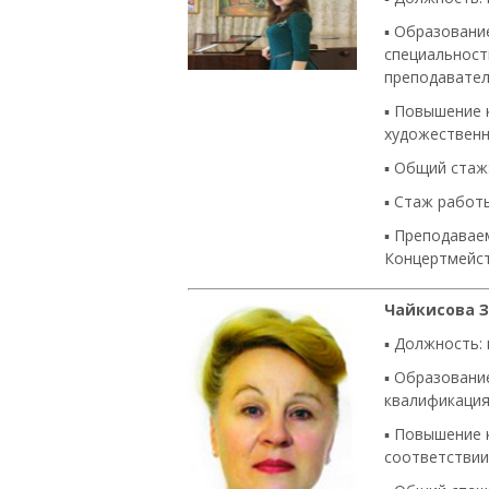
▪ Образовани
специальност
преподавател
▪ Повышение 
художественно
▪
Общий стаж:
▪
Стаж работы
▪
Преподаваем
Концертмейс
Чайкисова 
▪ Должность:
▪ Образование
квалификация
▪ Повышение 
соответствии