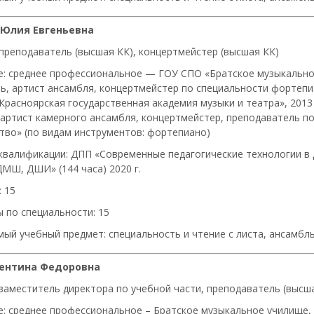
 Юлия Евгеньевна
 преподаватель (высшая КК), концертмейстер (высшая КК)
е: среднее профессиональное — ГОУ СПО «Братское музыкальное 
ь, артист ансамбля, концертмейстер по специальности фортеп
расноярская государственная академия музыки и театра», 2013 
 артист камерного ансамбля, концертмейстер, преподаватель п
тво» (по видам инструментов: фортепиано)
квалификации: ДПП «Современные педагогические технологии в
МШ, ДШИ» (144 часа) 2020 г.
 15
 по специальности: 15
ый учебный предмет: специальность и чтение с листа, ансамб
лентина Федоровна
 заместитель директора по учебной части, преподаватель (высш
е: среднее профессиональное – Братское музыкальное училище, 1