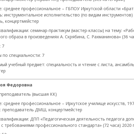
е: среднее профессиональное – ГБПОУ Иркутской области «Братс
ь: инструментальное исполнительство (по видам инструментов) 
ь, концертмейстер
квалификации: семинар-практикум (мастер-классы) на тему: «Раб
го образа в произведениях А. Скрябина, С. Рахманинова» (36 час
 7
 по специальности: 7
ый учебный предмет: специальность и чтение с листа, ансамбл
тер
Зоя Федоровна
 преподаватель (высшая КК)
: среднее профессиональное – Иркутское училище искусств, 197
: преподаватель ДМШ, концертмейстер
квалификации: ДПП «Педагогическая деятельность педагога до
 с требованиями профессионального стандарта» (72 часа) 2020 г