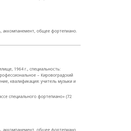
ь, аккомпанемент, общее фортепиано.
ище, 1964 г., специальность:
профессиональное – Кировоградский
ение, квалификация: учитель музыки и
ссе специального фортепиано» (72
ль, аккомпанемент, общее фортепиано