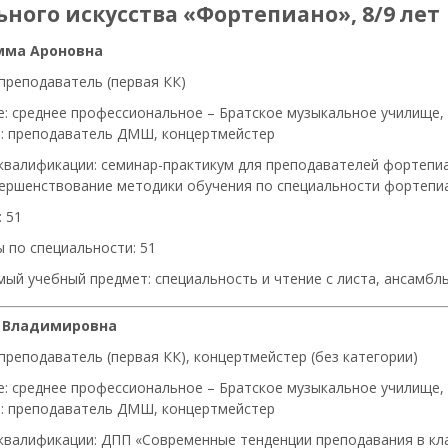
ного искусства «Фортепиано», 8/9 лет
мма Ароновна
преподаватель (первая КК)
е: среднее профессиональное – Братское музыкальное училище, 1
: преподаватель ДМШ, концертмейстер
квалификации: семинар-практикум для преподавателей фортепи
ершенствование методики обучения по специальности фортепиано
 51
 по специальности: 51
ый учебный предмет: специальность и чтение с листа, ансамб
а Владимировна
преподаватель (первая КК), концертмейстер (без категории)
е: среднее профессиональное – Братское музыкальное училище, 1
: преподаватель ДМШ, концертмейстер
квалификации: ДПП «Современные тенденции преподавания в кла