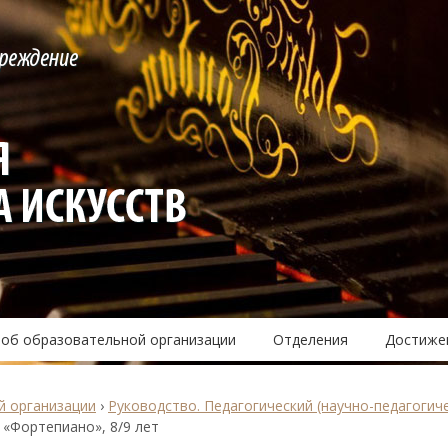
 об образовательной организации
Отделения
Достиже
й организации
›
Руководство. Педагогический (научно-педагогич
 «Фортепиано», 8/9 лет