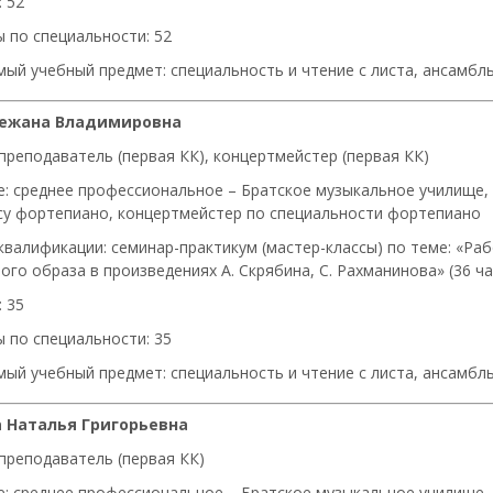
 52
 по специальности: 52
ый учебный предмет: специальность и чтение с листа, ансамб
нежана Владимировна
преподаватель (первая КК), концертмейстер (первая КК)
е: среднее профессиональное – Братское музыкальное училище, 
у фортепиано, концертмейстер по специальности фортепиано
квалификации: семинар-практикум (мастер-классы) по теме: «Раб
го образа в произведениях А. Скрябина, С. Рахманинова» (36 час
 35
 по специальности: 35
ый учебный предмет: специальность и чтение с листа, ансамб
 Наталья Григорьевна
 преподаватель (первая КК)
е: среднее профессиональное – Братское музыкальное училище, 