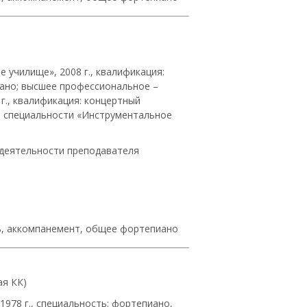
училище», 2008 г., квалификация:
иано; высшее профессиональное –
г., квалификация: концертный
о специальности «Инструментальное
 деятельности преподавателя
ль, аккомпанемент, общее фортепиано
ая КК)
978 г., специальность: фортепиано,