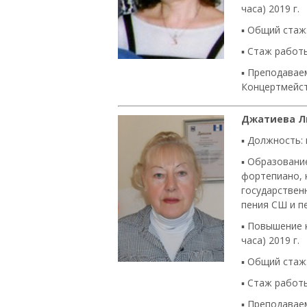
часа) 2019 г.
▪
Общий стаж:
▪
Стаж работы
▪
Преподаваем
Концертмейс
Джатиева Л
▪ Должность:
▪ Образовани
фортепиано, 
государственн
пения СШ и п
▪ Повышение 
часа) 2019 г.
▪
Общий стаж:
▪
Стаж работы
▪
Преподаваем