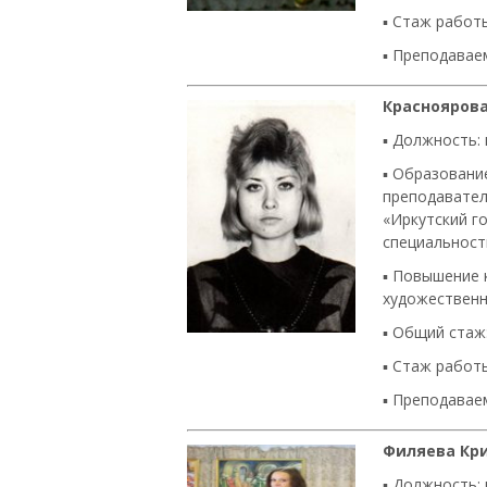
▪
Стаж работы
▪
Преподаваем
Красноярова
▪ Должность: 
▪ Образовани
преподавател
«Иркутский го
специальност
▪ Повышение 
художественно
▪
Общий стаж:
▪
Стаж работы
▪
Преподаваем
Филяева Кр
▪ Должность: 