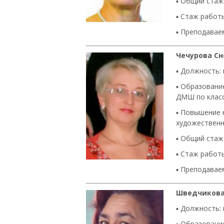
▪
Общий стаж:
▪
Стаж работы
▪
Преподаваем
Чечурова С
▪ Должность: 
▪ Образовани
ДМШ по класс
▪ Повышение 
художественно
▪
Общий стаж:
▪
Стаж работы
▪
Преподаваем
Шведчикова
▪ Должность:
▪ Образовани