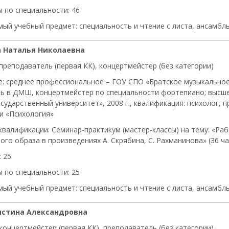
 по специальности: 46
ый учебный предмет: специальность и чтение с листа, ансамб
 Наталья Николаевна
преподаватель (первая КК), концертмейстер (без категории)
е: среднее профессиональное – ГОУ СПО «Братское музыкальное 
ь в ДМШ, концертмейстер по специальности фортепиано; высш
сударственный университет», 2008 г., квалификация: психолог, 
и «Психология»
квалификации: Семинар-практикум (мастер-классы) на тему: «Раб
го образа в произведениях А. Скрябина, С. Рахманинова» (36 час
 25
 по специальности: 25
ый учебный предмет: специальность и чтение с листа, ансамб
истина Александровна
концертмейстер (первая КК), преподаватель (без категории)