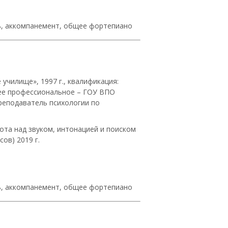
ль, аккомпанемент, общее фортепиано
училище», 1997 г., квалификация:
ее профессиональное – ГОУ ВПО
преподаватель психологии по
ота над звуком, интонацией и поиском
ов) 2019 г.
ль, аккомпанемент, общее фортепиано