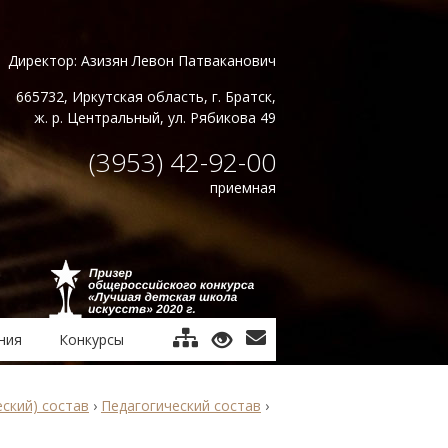
Директор: Азизян Левон Патваканович
665732, Иркутская область, г. Братск,
ж. р. Центральный, ул. Рябикова 49
(3953) 42-92-00
приемная
ния
Конкурсы
еский) состав
›
Педагогический состав
›