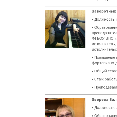
Заворотных
▪ Должность:
▪ Образовани
преподавател
ФГБОУ ВПО «К
исполнитель,
исполнительс
▪ Повышение 
фортепиано Д
▪
Общий стаж:
▪
Стаж работы
▪
Преподаваем
Зверева Ва
▪ Должность:
▪ Образовани