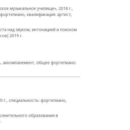
кое музыкальное училище», 2018 г.,
фортепиано, квалификация: артист,
ота над звуком, интонацией и поиском
ов) 2019 г.
ь, аккомпанемент, общее фортепиано.
0 г., специальность: фортепиано,
полнительного образования в
.