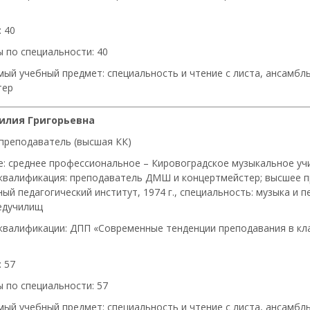
 40
 по специальности: 40
ый учебный предмет: специальность и чтение с листа, ансамбл
тер
илия Григорьевна
 преподаватель (высшая КК)
е: среднее профессиональное – Кировоградское музыкальное учил
квалификация: преподаватель ДМШ и концертмейстер; высшее 
ый педагогический институт, 1974 г., специальность: музыка и п
едучилищ
квалификации: ДПП «Современные тенденции преподавания в кла
 57
 по специальности: 57
ый учебный предмет: специальность и чтение с листа, ансамб