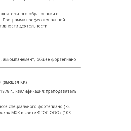
полнительного образования в
 г. Программа профессиональной
тивности деятельности
ль, аккомпанемент, общее фортепиано
и (высшая КК)
1978 г., квалификация: преподаватель
ассе специального фортепиано (72
уроках МХК в свете ФГОС ООО» (108