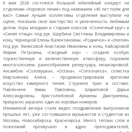
6 мая 2026 состоялся большой юбилейный концерт на
отделении «Хоровое пение» под названием «40 лет поём для
вас!» Самые лучшие коллективы отделения выступили на
сцене, показали своё мастерство и увлечённость любимым
делом. Хоры младших и старших классов «Солнечный круг» и
«Синяя птица» под рук. Щербина Светланы Владимировны и
конц. Чернецкой Елены Валентиновны, «Родничок» и «Элегия»
под рук. Вилисовой Анастасии Ивановны и конц. Кайсаровой
Марии Петровны, «Сводный хор» – создали особую
торжественную и величественную атмосферу, поразили
многоголосием, разнообразием репертуара, нюансировкой.
Ансамбли «Соловушка», «Octava», «Consonance», солистка
Мартьянова Алёна – продемонстрировали зрителям
искусство камерного пения. Струнное трио в составе:
Павлюченя Эммы Павловны, Шариповой Дарьи
Александровны, Христолюбовой Арианны Дмитриевны,
прекрасно украсило один из хоровых номеров.
Изюминкой вечера стали видео поздравления выпускников
прошлых лет, уже состоявшихся музыкантов и студентов из
Москвы, Новосибирска, Красноярска. Много тёплых слов и
пожеланий прозвучало в адрес преподавателей,