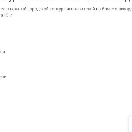
ел открытый городской конкурс исполнителей на баяне и аккор
а Ю.И.
ени
ени