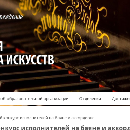
 об образовательной организации
Отделения
Достиже
 конкурс исполнителей на баяне и аккордеоне
нкурс исполнителей на баяне и аккор