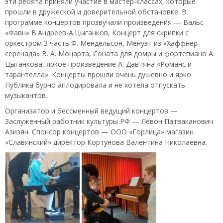
эти ребята приняли участие в мастер-классах, которые
прошли в дружеской и доверительной обстановке. В
программе концертов прозвучали произведения — Вальс
«Фавн» В.Андреев-А.Цыганков, Концерт для скрипки с
оркестром 3 часть Ф. Мендельсон, Менуэт из «Хаффнер-
серенада» В. А. Моцарта, Соната для домры и фортепиано А.
Цыганкова, яркое произведение А. Давтяна «Романс и
тарантелла». Концерты прошли очень душевно и ярко.
Публика бурно аплодировала и не хотела отпускать
музыкантов.
Организатор и бессменный ведущий концертов —
Заслуженный работник культуры РФ — Левон Патваканович
Азизян. Спонсор концертов — ООО «Горлица» магазин
«Славянский» директор Кортунова Валентина Николаевна.