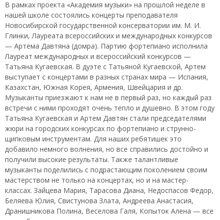
В рамках проекта «Академия музыки» на прошлой неделе в
нашей школе состоялись концерты преподавателя
Новосибирской государственной консерватории им. М. И.
Глинки, Лауреата всероссийских и международных конкурсов
— Артема Давтяна (домра). Партию фортепиано исполнила
Лауреат международных и всероссийский конкурсов —
Татьяна Кугаевская. В дуэте с Татьяной Кугаевской, Артем
выступает с концертами в разных странах мира — Испания,
Казахстан, Южная Корея, Армения, Швейцария и др.
Музыканты приезжают к нам не в первый раз, но каждый раз
встречи с ними проходят очень тепло и душевно. В этом году
Татьяна Кугаевская и Артем Давтян стали председателями
жюри на городских конкурсах по фортепиано и струнно-
щипковым инструментам. Для наших ребятишек это
добавило немного волнения, но все справились достойно и
получили высокие результаты. Также талантливые
музыканты поделились с подрастающим поколением своим
мастерством не только на концертах, но и на мастер-
классах. Зайцева Мария, Тарасова Диана, Недоспасов Федор,
Беляева Юлия, Свистунова Злата, Андреева Анастасия,
Дранишникова Полина, Веселова Галя, Копыток Алена — все