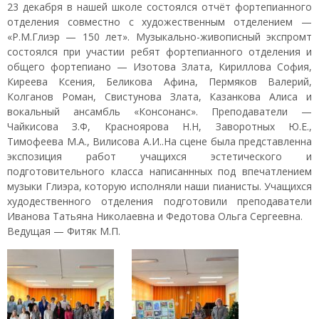
23 декабря в нашей школе состоялся отчёт фортепианного
отделения совместно с художественным отделением —
«Р.М.Глиэр — 150 лет». Музыкально-живописный экспромт
состоялся при участии ребят фортепианного отделения и
общего фортепиано — Изотова Злата, Кириллова София,
Киреева Ксения, Беликова Афина, Пермяков Валерий,
Колганов Роман, Свистунова Злата, Казанкова Алиса и
вокальный ансамбль «Консонанс». Преподаватели —
Чайкисова З.Ф, Красноярова Н.Н, Заворотных Ю.Е.,
Тимофеева М.А., Вилисова А.И..На сцене была представленна
экспозиция работ учащихся эстетического и
подготовительного класса написаннных под впечатлением
музыки Глиэра, которую исполняли наши пианисты. Учащихся
худодественного отделения подготовили преподаватели
Иванова Татьяна Николаевна и Федотова Ольга Сергеевна.
Ведущая — Фитяк М.П.