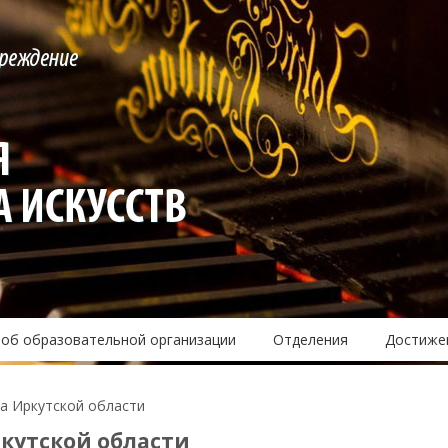
 об образовательной организации
Отделения
Достиже
а Иркутской области
кутской области