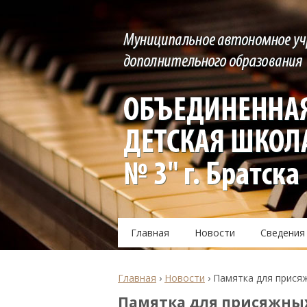
Главная
Новости
Сведения
Главная
›
Новости
›
Памятка для прися
Памятка для присяжны