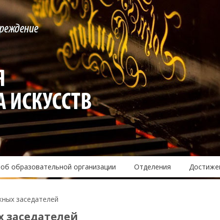
 об образовательной организации
Отделения
Достиже
жных заседателей
х заседателей