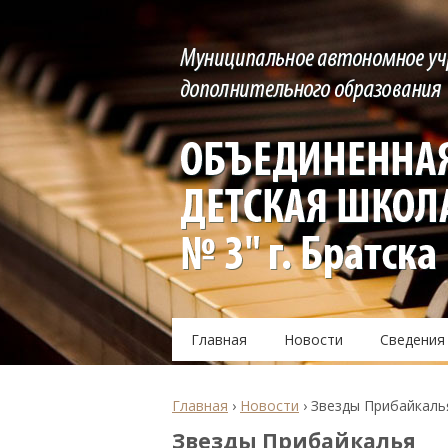
Главная
Новости
Сведения
Главная
›
Новости
›
Звезды Прибайкаль
Звезды Прибайкалья