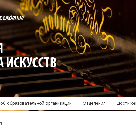
 об образовательной организации
Отделения
Достиже
я