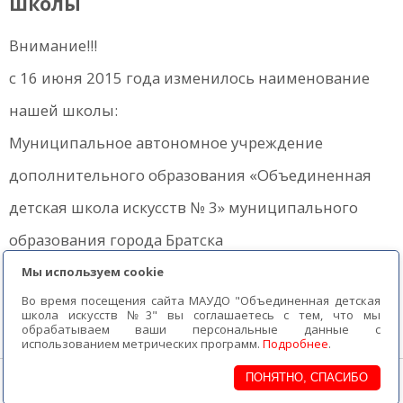
школы
Внимание!!!
с 16 июня 2015 года изменилось наименование
нашей школы:
Муниципальное автономное учреждение
дополнительного образования «Объединенная
детская школа искусств № 3» муниципального
образования города Братска
МАУ ДО «ОДШИ № 3» г. Братска
Мы используем cookie
Во время посещения сайта МАУДО "Объединенная детская
школа искусств №3" вы соглашаетесь с тем, что мы
обрабатываем ваши персональные данные с
использованием метрических программ.
Подробнее
.
МАУ ДО «ОДШИ № 3» г. Братска
ПОНЯТНО, СПАСИБО
2018г.